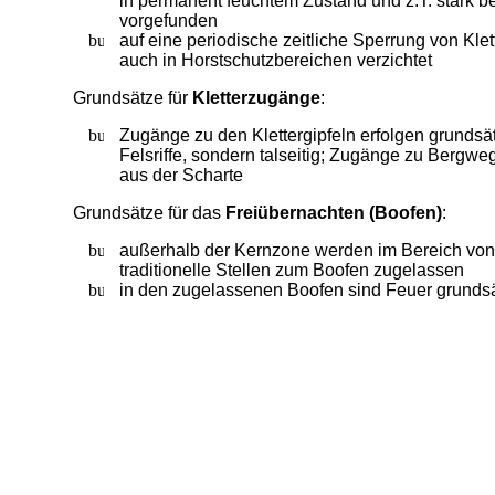
in permanent feuchtem Zustand und z.T. stark 
vorgefunden
auf eine periodische zeitliche Sperrung von Klet
auch in Horstschutzbereichen verzichtet
Grundsätze für
Kletterzugänge
:
Zugänge zu den Klettergipfeln erfolgen grundsät
Felsriffe, sondern talseitig; Zugänge zu Berg
aus der Scharte
Grundsätze für das
Freiübernachten (Boofen)
:
außerhalb der Kernzone werden im Bereich von 
traditionelle Stellen zum Boofen zugelassen
in den zugelassenen Boofen sind Feuer grundsät