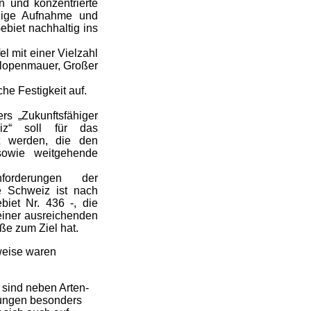
n und konzentrierte
ndige Aufnahme und
ebiet nachhaltig ins
l mit einer Vielzahl
klopenmauer, Großer
he Festigkeit auf.
rs „Zukunftsfähiger
iz“ soll für das
lt werden, die den
sowie weitgehende
forderungen der
he Schweiz ist nach
biet Nr. 436 -, die
einer ausreichenden
ße zum Ziel hat.
weise waren
g sind neben Arten-
gungen besonders