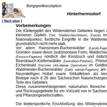
Bergsportkonzeption
Hinterhermsdorf
[
Nach oben
]
Vorbemerkungen
Die Klettergipfel des Wildensteiner Gebietes liegen
kleineren Gipfeln
im
(Yeti, Städelschlüchteturm, Eremit)
Nationalparkes; forstliche Eingriffe in die Waldent
grundsätzlich nicht mehr statt.
Vor allem Hainsimsen-Buchenwälder
(Luzulo-Fa
Gründen sowie deren (sub)montane Form, Waldschw
nördlich der Kirnitzsch und östlic
(Festuco-Fagetum)
Beerstrauch-Kiefernwälder
, Preise
(Leucobryo-Pinetum)
Eichenwald
im Goldba
(Vaccinio vitis-idaeae Quercetum)
Waldmeister-Buchenwälder
am 
(Galio odorati-Fagetum)
Neunstelligen Hübel sowie Silikatfelsen als be
Biotope nach § 26 des Sächsischen Naturschutzges
Teile des Gebietes.
Diese zusammenhängenden naturnahen Bereiche
und Rückzugsgebiete für ein Vielzahl von in Sachsen
und Pflanzengesellschaften.
Die klettersportliche Erschließung des Wildenstei