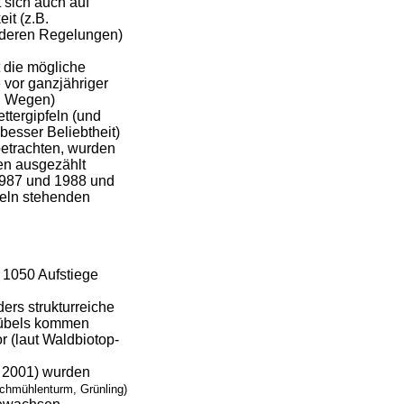
 sich auch auf
it (z.B.
nderen Regelungen)
 die mögliche
e vor ganzjähriger
en Wegen)
ttergipfeln (und
besser Beliebtheit)
betrachten, wurden
en ausgezählt
r 1987 und 1988 und
zeln stehenden
r 1050 Aufstiege
ders strukturreiche
Hübels kommen
r (laut Waldbiotop-
i 2001) wurden
schmühlenturm, Grünling)