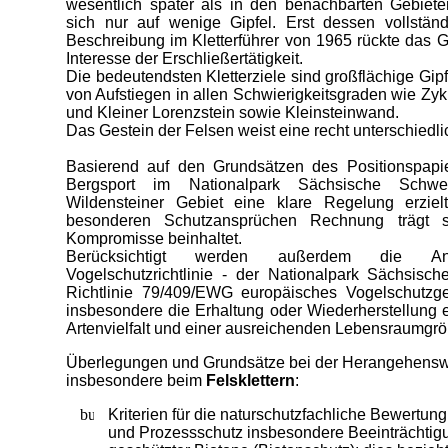
wesentlich später als in den benachbarten Gebiete
sich nur auf wenige Gipfel. Erst dessen vollstä
Beschreibung im Kletterführer von 1965 rückte das G
Interesse der Erschließertätigkeit.
Die bedeutendsten Kletterziele sind großflächige Gipfe
von Aufstiegen in allen Schwierigkeitsgraden wie Zy
und Kleiner Lorenzstein sowie Kleinsteinwand.
Das Gestein der Felsen weist eine recht unterschiedlic
Basierend auf den Grundsätzen des Positionspapie
Bergsport im Nationalpark Sächsische Schwe
Wildensteiner Gebiet eine klare Regelung erzie
besonderen Schutzansprüchen Rechnung trägt 
Kompromisse beinhaltet.
Berücksichtigt werden außerdem die An
Vogelschutzrichtlinie - der Nationalpark Sächsisc
Richtlinie 79/409/EWG europäisches Vogelschutzge
insbesondere die Erhaltung oder Wiederherstellung 
Artenvielfalt und einer ausreichenden Lebensraumgrö
Überlegungen und Grundsätze bei der Herangehens
insbesondere beim
Felsklettern
:
Kriterien für die naturschutzfachliche Bewertun
und Prozessschutz insbesondere Beeinträchti