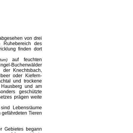
 abgesehen von drei
 Ruhebereich des
wicklung finden dort
auf feuchten
getum)
ingel-Buchenwälder
h der Knechtsbach,
lbeer oder Kiefern-
chtal und trockene
Hausberg und am
sonders geschützte
etzes prägen weite
 sind Lebensräume
 gefährdeten Tieren
ner Gebietes begann