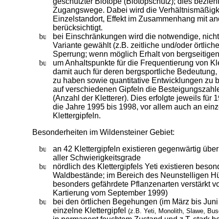
geschützter Biotope (Biotopschutz); dies bezieht
Zugangswege. Dabei wird die Verhältnismäßigke
Einzelstandort, Effekt im Zusammenhang mit a
berücksichtigt.
bei Einschränkungen wird die notwendige, nicht
Variante gewählt (z.B. zeitliche und/oder örtlich
Sperrung; wenn möglich Erhalt von bergseitig
um Anhaltspunkte für die Frequentierung von Kle
damit auch für deren bergsportliche Bedeutung, 
zu haben sowie quantitative Entwicklungen zu 
auf verschiedenen Gipfeln die Besteigungszahl
(Anzahl der Kletterer). Dies erfolgte jeweils fü
die Jahre 1995 bis 1998, vor allem auch an ein
Klettergipfeln.
Besonderheiten im Wildensteiner Gebiet:
an 42 Klettergipfeln existieren gegenwärtig übe
aller Schwierigkeitsgrade
nördlich des Klettergipfels Yeti existieren beson
Waldbestände; im Bereich des Neunstelligen 
besonders gefährdete Pflanzenarten verstärkt vo
Kartierung vom September 1999)
bei den örtlichen Begehungen (im März bis Jun
einzelne Klettergipfel
(z.B. Yeti, Monolith, Slawe, Bu